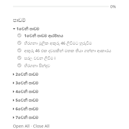
0%
පාඩම්
1වෙනි පාඩම
1වෙනි පාඩම ආරම්භය​
හිරගනා මූලික අකුරු 46 ලිවීමට හුරුවීම
අකුරු 46 එක දවසකින් මතක තියා ගන්නා ආකාරය
සරල වචන ලිවීම i
හිරගනා සින්දුව
2වෙනි පාඩම
3වෙනි පාඩම
4වෙනි පාඩම
5වෙනි පාඩම
6වෙනි පාඩම
7වෙනි පාඩම
Open All
·
Close All