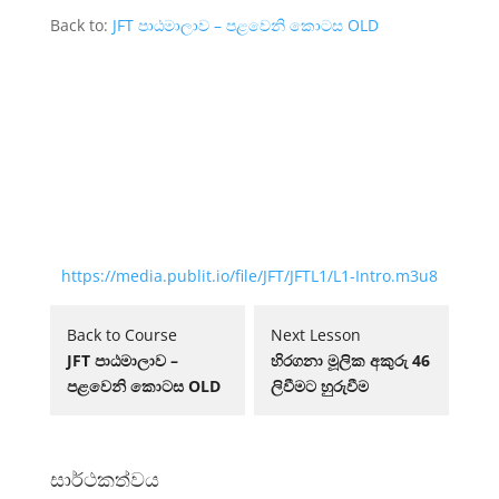
Back to:
JFT පාඨමාලාව – පළවෙනි කොටස​ OLD
https://media.publit.io/file/JFT/JFTL1/L1-Intro.m3u8
Lesson
Back to Course
Next Lesson
2
JFT පාඨමාලාව –
හිරගනා මූලික අකුරු 46
within
පළවෙනි කොටස​ OLD
ලිවීමට හුරුවීම
section
1වෙනි
පාඩම.
සාර්ථකත්වය​