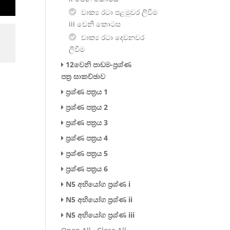
වාක්‍ය රටා පළමුවර ලිවීම​
iii වෙනි කොටස
Lesson
You
වාක්‍ය රටා දෙවනවර
2
must
ලිවීම​
within
enroll
12වෙනි පාඩම-ප්‍රශ්ණ
section
in
පත්‍ර සාකච්ඡාව
11වෙනි
this
ප්‍රශ්ණ පත්‍රය 1
පාඩම.
course
ප්‍රශ්ණ පත්‍රය 2
to
access
ප්‍රශ්ණ පත්‍රය 3
course
ප්‍රශ්ණ පත්‍රය 4
content.
ප්‍රශ්ණ පත්‍රය 5
ප්‍රශ්ණ පත්‍රය 6
N5 අභියෝග ප්‍රශ්ණ i
N5 අභියෝග ප්‍රශ්ණ ii
N5 අභියෝග ප්‍රශ්ණ iii