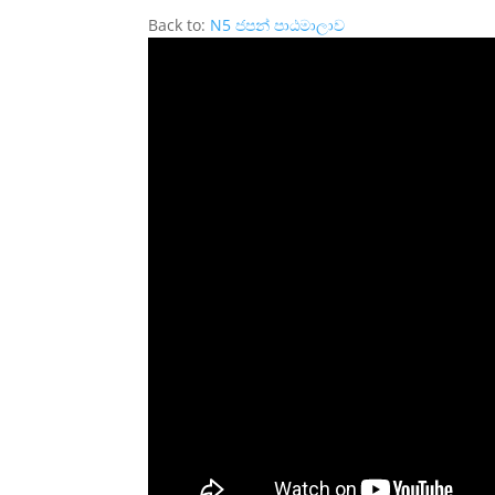
Back to:
N5 ජපන් පාඨමාලාව