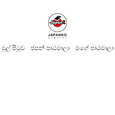
මුල් පිටුව​
ජපන් පාඨමාලා
මගේ පාඨමාලා