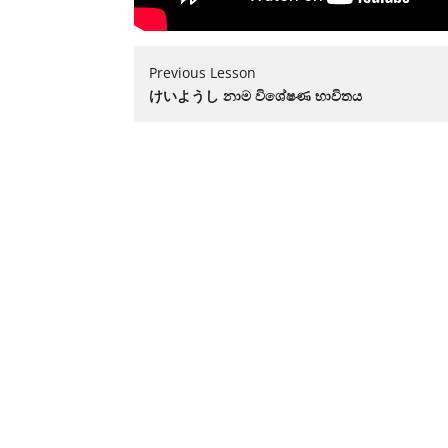
Previous Lesson
けいようし නාම විශේෂණ භාවිතය