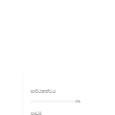
සාර්ථකත්වය​
0%
පාඩම්