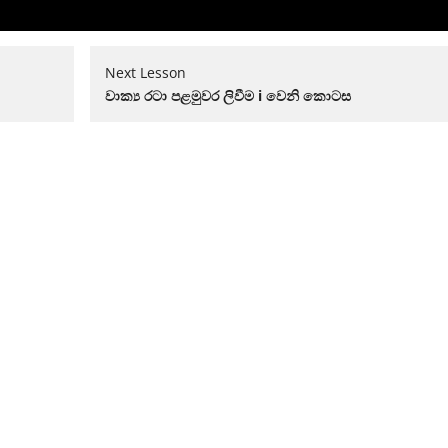
Lesson
You
Next Lesson
5
must
වාක්‍ය රටා පළමුවර ලිවීම​ i වෙනි කොටස​
within
enroll
section
in
10වෙනි
this
පාඩම.
course
to
access
course
content.