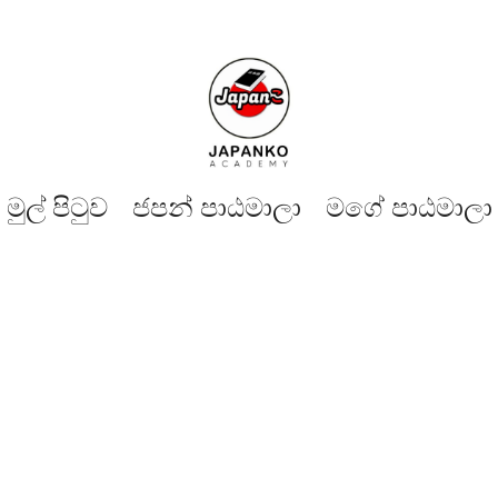
මුල් පිටුව​
ජපන් පාඨමාලා
මගේ පාඨමාලා