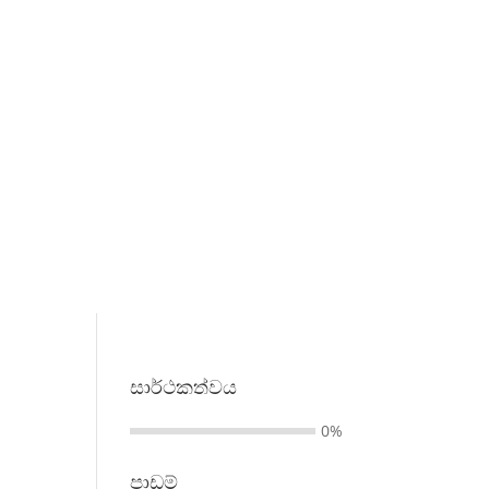
සාර්ථකත්වය​
0%
පාඩම්