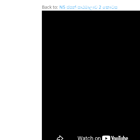
Back to:
N5 ජපන් පාඨමාලාව 2 කොටස​