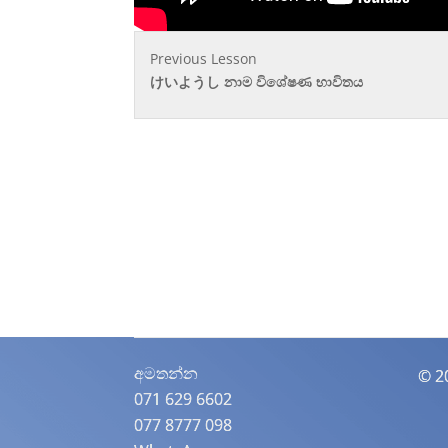
Previous Lesson
けいようし නාම විශේෂණ භාවිතය
අමතන්න​
© 2
071 629 6602
077 8777 098