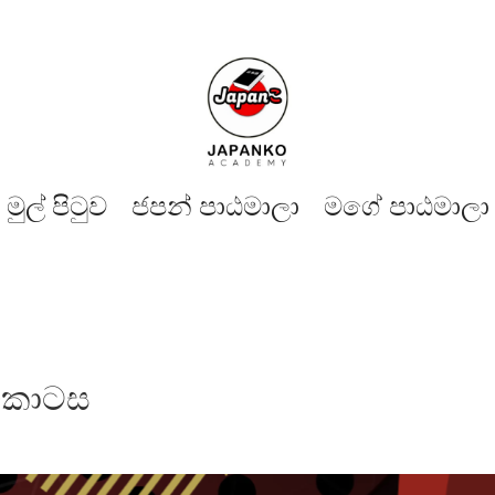
මුල් පිටුව​
ජපන් පාඨමාලා
මගේ පාඨමාලා
කොටස​