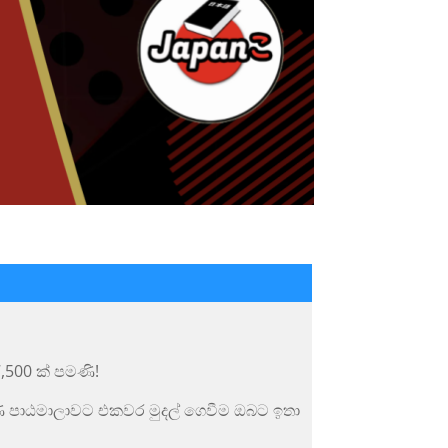
7,500
ක් පමණි
!
්ණ පාඨමාලාවට එකවර මුදල් ගෙවීම ඔබට ඉතා