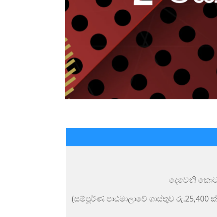
දෙවෙනි කොටස
(
සම්පූර්ණ පාඨමාලාවේ ගාස්තුව රු
.25,400
ක