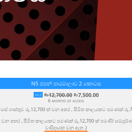
N5 ජපන් පාඨමාලාව 2 කොටස​
12,700.00
7,500.00
Rs
Rs
SALE
6 months of access
ේ ගාස්තුව රු
.12,700
ක් වන අතර
,
සීමිත කාලයකට පමණක් රු
.
් වන අතර
,
සීමිත කාලයකට පමණක් රු
.12,700
ක් පමණි
!
සම්පූර
වාසිදායක වනු ඇත
.)