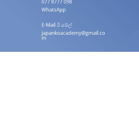
077 8777 098
WhatsApp
E-Mail ඊ මේල්
japankoacademy@gmail.co
m