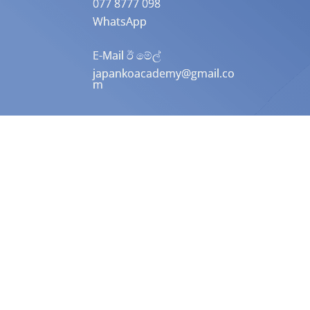
077 8777 098
WhatsApp
E-Mail ඊ මේල්
japankoacademy@gmail.co
m