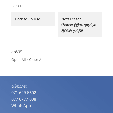
Back to:
Lesson
Back to Course
Next Lesson
2
හිරගනා මූලික අකුරු 46
within
ලිවීමට හුරුවීම
section
1වෙනි
පාඩම.
පාඩම්
Open All
·
Close All
අමතන්න​
071 629 6602
077 8777 098
WhatsApp