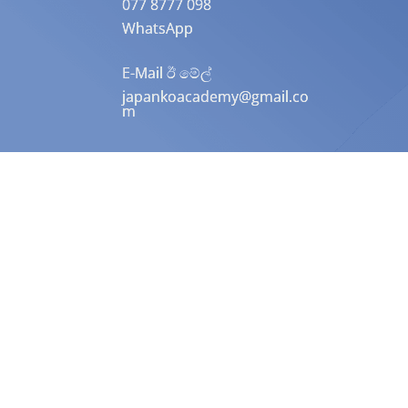
077 8777 098
WhatsApp
E-Mail ඊ මේල්
japankoacademy@gmail.co
m