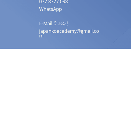
077 8777 098
WhatsApp
E-Mail ඊ මේල්
japankoacademy@gmail.co
m