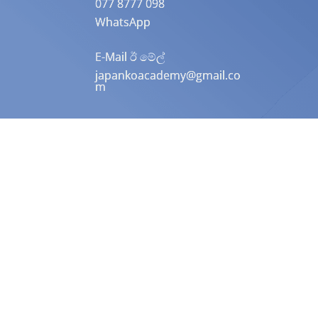
077 8777 098
WhatsApp
E-Mail ඊ මේල්
japankoacademy@gmail.co
m