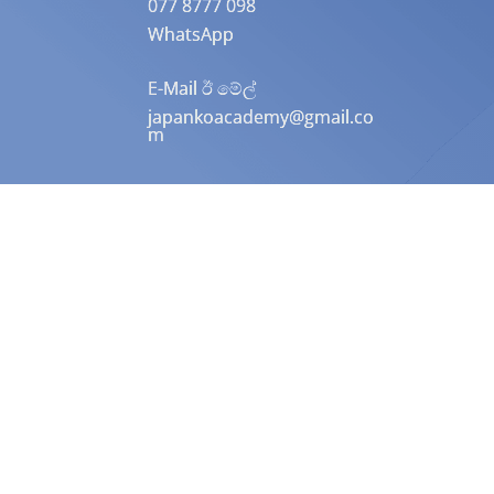
077 8777 098
WhatsApp
E-Mail ඊ මේල්
japankoacademy@gmail.co
m