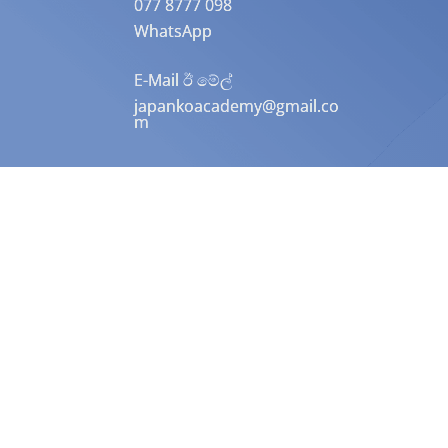
077 8777 098
WhatsApp
E-Mail ඊ මේල්
japankoacademy@gmail.co
m