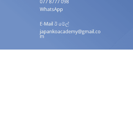
077 8777 098
WhatsApp
E-Mail ඊ මේල්
japankoacademy@gmail.co
m