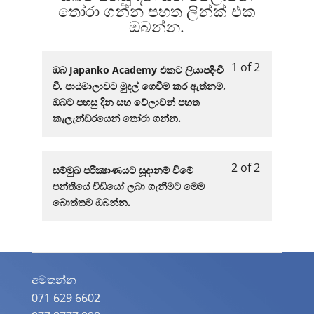
තෝරා ගන්න පහත ලින්ක් එක
ඔබන්න.
1 of 2
Lesson
You
ඔබ Japanko Academy එකට ලියාපදිංචි
1
must
වී, පාඨමාලාවට මුදල් ගෙවීම් කර ඇත්නම්,
of
enroll
ඔබට පහසු දින සහ වේලාවන් පහත
2
in
කැලැන්ඩරයෙන් තෝරා ගන්න​.
within
this
section
course
ඔබට
to
2 of 2
Lesson
You
සම්මුඛ පරීක්‍ෂාණයට සූදානම් වීමේ
පහසු
access
2
must
පන්තියේ වීඩියෝ ලබා ගැනීමට​ මෙම​
දින
course
of
enroll
බොත්තම ඔබන්න​.
සහ
content.
2
in
වේලාවන්
within
this
තෝරා
section
course
ගන්න
ඔබට
to
අමතන්න​
පහත
පහසු
access
ලින්ක්
071 629 6602
දින
course
එක