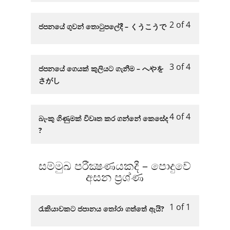
–
තමන්
content.
う
4
in
じ
ගැන
か
within
this
2 of 4
こ
Lesson
You
ජපනයේ ගුවන් තොටුපලේදී – くうこうで
විස්තර
い.
section
course
し
2
must
කිරීම​​
එදිනෙදා
to
ょ
of
enroll
–
කතාබහ​
access
う
4
in
じ
3 of 4
Lesson
You
ජපනයේ ගෙයක් කුලියට ගැනීම​ – へやを
.
course
か
within
this
こ
3
must
さがし
content.
い.
section
course
し
of
enroll
එදිනෙදා
to
ょ
4
in
කතාබහ​
access
う
within
this
4 of 4
Lesson
You
බැංකු ගිණුමක් විවෘත කර ගන්නේ කෙසේද​
.
course
か
section
course
4
must
?
content.
い.
එදිනෙදා
to
of
enroll
කතාබහ​
access
4
in
සම්මුඛ පරීක්‍ෂණයකදී – පොදුවේ
.
course
within
this
අසන ප්‍රශ්ණ
content.
section
course
එදිනෙදා
to
කතාබහ​
access
1 of 1
Lesson
You
රැකියාවකට ජපානය තෝරා ගත්තේ ඇයි?
.
course
1
must
content.