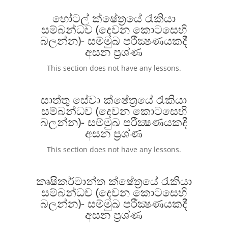
of
enroll
1
in
හෝටල් ක්ෂේත්‍රයේ රැකියා
within
this
සම්බන්ධව​ (දෙවන කොටසෙහි
section
course
බලන්න​)- සම්මුඛ පරීක්‍ෂණයකදී
අසන ප්‍රශ්ණ
සම්මුඛ
to
පරීක්‍ෂණයකදී
access
This section does not have any lessons.
–
course
පොදුවේ
content.
අසන
සාත්තු සේවා ක්ෂේත්‍රයේ රැකියා
ප්‍රශ්ණ.
සම්බන්ධව​ (දෙවන කොටසෙහි
බලන්න​)​- සම්මුඛ පරීක්‍ෂණයකදී
අසන ප්‍රශ්ණ
This section does not have any lessons.
කෘෂිකර්මාන්ත​ ක්ෂේත්‍රයේ රැකියා
සම්බන්ධව (දෙවන කොටසෙහි
බලන්න​)- සම්මුඛ පරීක්‍ෂණයකදී
අසන ප්‍රශ්ණ