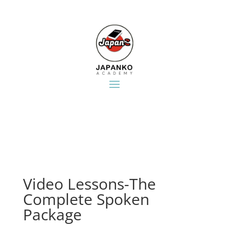
Video Lessons-The
Complete Spoken
Package