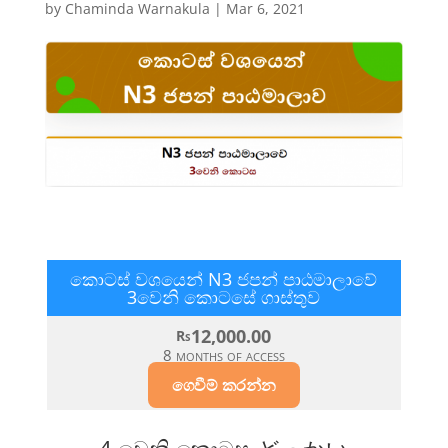
by
Chaminda Warnakula
|
Mar 6, 2021
කොටස් වශයෙන්​ N3 ජපන් පාඨමාලාවේ
3වෙනි කොටසේ ගාස්තුව​
12,000.00
Rs
8 months of access
ගෙවීම් කරන්න