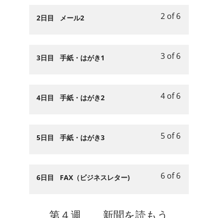
読
わ
文
身
content.
6
in
も
り
2 of 6
Lesson
You
2日目 メール2
章
の
within
this
う.
り
2
must
を
ま
section
course
の
of
enroll
読
わ
第
to
文
6
in
も
り
3 of 6
３
access
Lesson
You
3日目 手紙・はがき1
章
within
this
う.
り
週
course
3
must
を
section
course
の
通
content.
of
enroll
読
第
to
文
信
6
in
も
4 of 6
３
access
Lesson
You
4日目 手紙・はがき2
章
文
within
this
う.
週
course
4
must
を
を
section
course
通
content.
of
enroll
読
読
第
to
信
6
in
も
も
5 of 6
３
access
Lesson
You
5日目 手紙・はがき3
文
within
this
う.
う.
週
course
5
must
を
section
course
通
content.
of
enroll
読
第
to
信
6
in
も
6 of 6
３
access
Lesson
You
6日目 FAX（ビジネスレター)
文
within
this
う.
週
course
6
must
を
section
course
通
content.
of
enroll
読
第
to
信
6
in
第４週 新聞を読もう
も
３
access