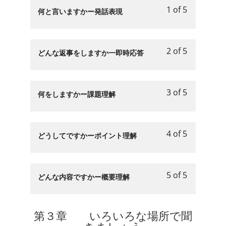
備
1 of 5
し
１
access
Lesson
You
何と言いますかー発話表現
を
ょ
章
course
1
must
し
う.
準
content.
of
enroll
ま
備
5
in
2 of 5
し
Lesson
You
どんな返事をしますか一即時応答
を
within
this
ょ
2
must
し
section
course
う.
of
enroll
ま
第
to
5
in
3 of 5
し
２
access
Lesson
You
何をしますかー課題理解
within
this
ょ
章
course
3
must
section
course
う.
問
content.
of
enroll
第
to
題
5
in
4 of 5
２
access
Lesson
You
どうしてですかーポイント理解
の
within
this
章
course
4
must
パ
section
course
問
content.
of
enroll
タ
第
to
題
5
in
ー
5 of 5
２
access
Lesson
You
どんな内容ですかー概要理解
の
within
this
ン
章
course
5
must
パ
section
course
に
問
content.
of
enroll
タ
第
to
慣
題
5
in
第３章 いろいろな場所で聞
ー
２
access
れ
の
within
this