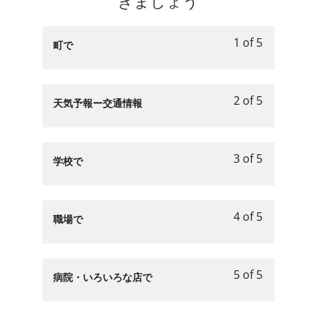
きましょう
ン
章
course
ま
パ
section
course
に
問
content.
し
タ
第
to
慣
題
ょ
1 of 5
ー
２
access
Lesson
You
町で
れ
の
う.
ン
章
course
1
must
ま
パ
に
問
content.
of
enroll
し
タ
慣
題
5
in
ょ
2 of 5
ー
Lesson
You
天気予報ー交通情報
れ
の
within
this
う.
ン
2
must
ま
パ
section
course
に
of
enroll
し
タ
第
to
慣
5
in
ょ
3 of 5
ー
３
access
Lesson
You
学校で
れ
within
this
う.
ン
章
course
3
must
ま
section
course
に
い
content.
of
enroll
し
第
to
慣
ろ
5
in
ょ
4 of 5
３
access
Lesson
You
職場で
れ
い
within
this
う.
章
course
4
must
ま
ろ
section
course
い
content.
of
enroll
し
な
第
to
ろ
5
in
ょ
場
5 of 5
３
access
Lesson
You
病院・いろいろな店で
い
within
this
う.
所
章
course
5
must
ろ
section
course
で
い
content.
of
enroll
な
第
to