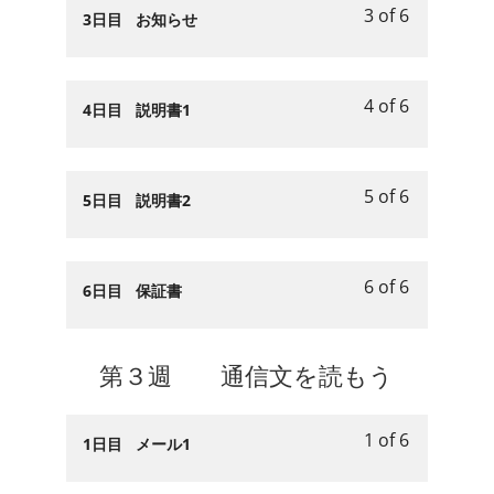
読
6
in
3 of 6
案
２
access
Lesson
You
3日目 お知らせ
も
within
this
内
週
course
3
must
う.
section
course
を
身
content.
of
enroll
第
to
読
の
6
in
4 of 6
２
access
Lesson
You
4日目 説明書1
も
ま
within
this
週
course
4
must
う.
わ
section
course
身
content.
of
enroll
り
第
to
の
6
in
り
5 of 6
２
access
Lesson
You
5日目 説明書2
ま
within
this
の
週
course
5
must
わ
section
course
文
身
content.
of
enroll
り
第
to
章
の
6
in
り
6 of 6
２
access
Lesson
You
6日目 保証書
を
ま
within
this
の
週
course
6
must
読
わ
section
course
文
身
content.
of
enroll
も
り
第
to
章
の
6
in
第３週 通信文を読もう
う.
り
２
access
を
ま
within
this
の
週
course
読
わ
section
course
文
身
content.
も
り
1 of 6
第
to
Lesson
You
1日目 メール1
章
の
う.
り
２
access
1
must
を
ま
の
週
course
of
enroll