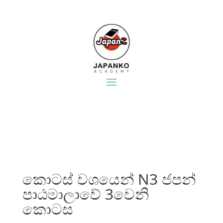
කොටස් වශයෙන්​ N3 ජපන්
පාඨමාලාවේ 3වෙනි
කොටස