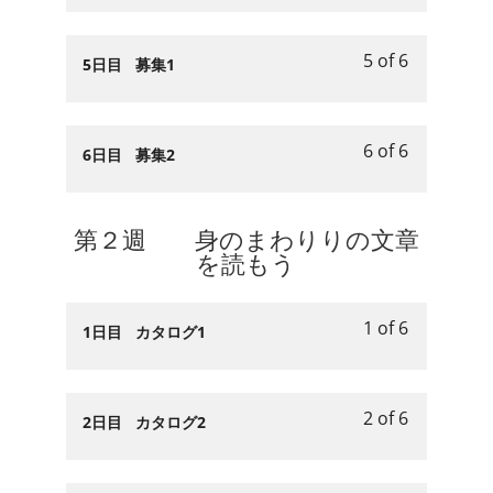
せ
section
course
お
content.
of
enroll
や
第
to
知
6
in
案
5 of 6
１
access
Lesson
You
5日目 募集1
ら
within
this
内
週
course
5
must
せ
section
course
を
お
content.
of
enroll
や
第
to
読
知
6
in
案
6 of 6
１
access
Lesson
You
6日目 募集2
も
ら
within
this
内
週
course
6
must
う.
せ
section
course
を
お
content.
of
enroll
や
第
to
読
知
6
in
第２週 身のまわりりの文章
案
１
access
も
ら
within
this
を読もう
内
週
course
う.
せ
section
course
を
お
content.
や
第
to
読
知
1 of 6
案
１
access
Lesson
You
1日目 カタログ1
も
ら
内
週
course
1
must
う.
せ
を
お
content.
of
enroll
や
読
知
6
in
2 of 6
案
Lesson
You
2日目 カタログ2
も
ら
within
this
内
2
must
う.
せ
section
course
を
of
enroll
や
第
to