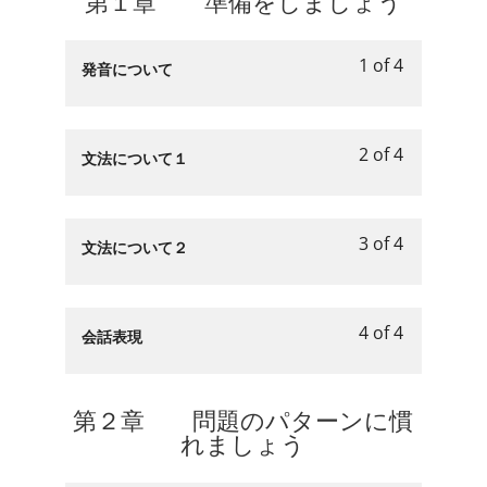
第１章 準備をしましょう
も
දීම​
access
か
within
this
う.
ち
course
い.
section
course
ょ
content.
1 of 4
ඇහුම්කන්
to
Lesson
You
発音について
う
දීම​
access
1
must
か
ち
course
of
enroll
い.
ょ
content.
4
in
2 of 4
Lesson
You
文法について１
う
within
this
2
must
か
section
course
of
enroll
い.
第
to
4
in
3 of 4
１
access
Lesson
You
文法について２
within
this
章
course
3
must
section
course
準
content.
of
enroll
第
to
備
4
in
4 of 4
１
access
Lesson
You
会話表現
を
within
this
章
course
4
must
し
section
course
準
content.
of
enroll
ま
第
to
備
4
in
第２章 問題のパターンに慣
し
１
access
を
within
this
れましょう
ょ
章
course
し
section
course
う.
準
content.
ま
第
to