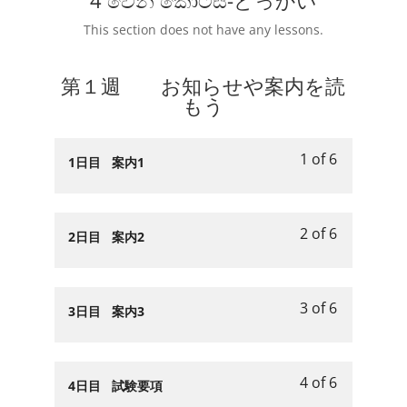
4 වෙනි කොටස-どっかい
This section does not have any lessons.
第１週 お知らせや案内を読
もう
1 of 6
Lesson
You
1日目 案内1
1
must
of
enroll
6
in
2 of 6
Lesson
You
2日目 案内2
within
this
2
must
section
course
of
enroll
第
to
6
in
3 of 6
１
access
Lesson
You
3日目 案内3
within
this
週
course
3
must
section
course
お
content.
of
enroll
第
to
知
6
in
4 of 6
１
access
Lesson
You
4日目 試験要項
ら
within
this
週
course
4
must