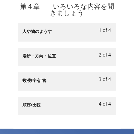
聞
ろ
5
in
第４章 いろいろな内容を聞
場
３
access
き
い
within
this
きましょう
所
章
course
ま
ろ
section
course
で
い
content.
し
な
第
to
聞
ろ
ょ
1 of 4
場
３
access
Lesson
You
人や物のようす
き
い
う.
所
章
course
1
must
ま
ろ
で
い
content.
of
enroll
し
な
聞
ろ
4
in
ょ
2 of 4
場
Lesson
You
場所・方向・位置
き
い
within
this
う.
所
2
must
ま
ろ
section
course
で
of
enroll
し
な
第
to
聞
4
in
ょ
3 of 4
場
４
access
Lesson
You
数•数字•計篡
き
within
this
う.
所
章
course
3
must
ま
section
course
で
い
content.
of
enroll
し
第
to
聞
ろ
4
in
ょ
4 of 4
４
access
Lesson
You
順序•比較
き
い
within
this
う.
章
course
4
must
ま
ろ
section
course
い
content.
of
enroll
し
な
第
to
ろ
4
in
ょ
内
４
access
い
within
this