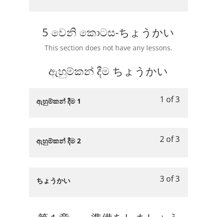
2
must
小
section
course
of
enroll
説
第
to
2
in
5 වෙනි කොටස-ちょうかい
を
6
access
within
this
読
週
course
This section does not have any lessons.
section
course
も
content.
第
to
う.
ඇහුම්කන් දීම​ ちょうかい
6
access
意
週
course
見
content.
1 of 3
文
Lesson
You
ඇහුම්කන් දීම 1​
や
1
must
意
説
of
enroll
見
明
3
in
2 of 3
文
Lesson
You
ඇහුම්කන් දීම 2
文
within
this
や
2
must
を
section
course
説
of
enroll
読
ඇහුම්කන්
to
明
3
in
も
3 of 3
දීම​
access
Lesson
You
ちょうかい
文
within
this
う.
ち
course
3
must
を
section
course
ょ
content.
of
enroll
読
ඇහුම්කන්
to
う
3
in