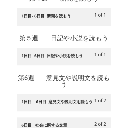
文
within
this
う.
週
course
を
section
course
通
content.
読
1 of 1
第
to
Lesson
You
1日目- 6日目 新聞を読もう
信
も
３
access
1
must
文
う.
週
course
of
enroll
を
通
content.
1
in
第５週 日記や小説を読もう
読
信
within
this
も
文
section
course
う.
1 of 1
を
第
to
Lesson
You
1日目- 6日目 日記や小説を読もう
読
４
access
1
must
も
週
course
of
enroll
う.
新
content.
1
in
第6週 意見文や説明文を読も
聞
within
this
う
を
section
course
読
第
to
1 of 2
も
５
access
Lesson
You
1日目 – 6日目 意見文や説明文を読もう
う.
週
course
1
must
日
content.
of
enroll
記
2
in
2 of 2
Lesson
You
6日目 社会に関する文章
や
within
this