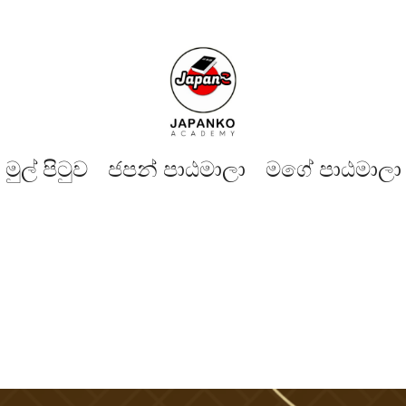
මුල් පිටුව​
ජපන් පාඨමාලා
මගේ පාඨමාලා