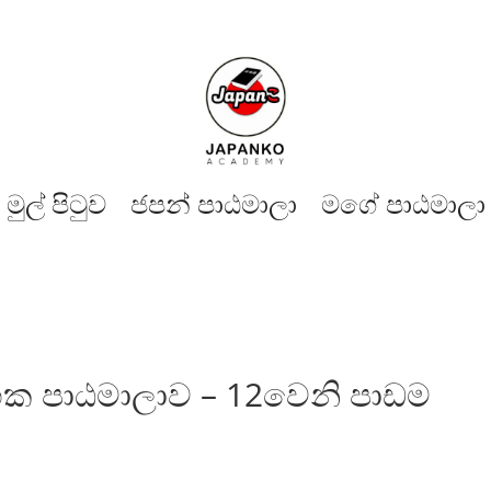
මුල් පිටුව​
ජපන් පාඨමාලා
මගේ පාඨමාලා
ම්භක පාඨමාලාව – 12වෙනි පාඩම