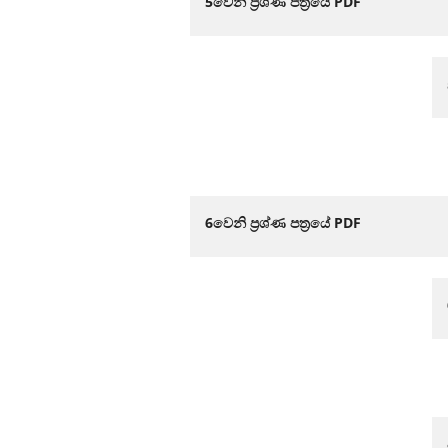
5වෙනි ප්‍රශ්ණ පත්‍රයේ PDF
6වෙනි ප්‍රශ්ණ පත්‍රයේ PDF