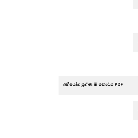
අභියෝග ප්‍රශ්ණ iii කොටස​ PDF