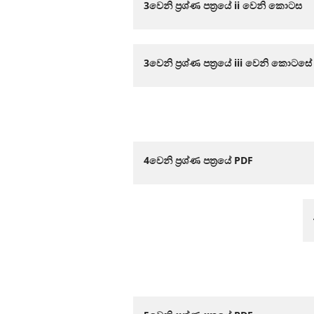
3වෙනි ප්‍රශ්ණ පත්‍රයේ ii වෙනි කොටස
3වෙනි ප්‍රශ්ණ පත්‍රයේ iii වෙනි කොටසේ
4වෙනි ප්‍රශ්ණ පත්‍රයේ PDF