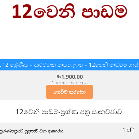
L 12 ශ්‍රේණිය – ආරම්භක පාඨමාලාව – 12වෙනි පාඩමේ ගාස්ත
1,900.00
Rs
1 month of access
ගෙවීම් කරන්න
12වෙනි පාඩම-ප්‍රශ්ණ පත්‍ර සාකච්ඡාව​
1 of 1
Lesson
You
ප්‍රශ්ණපත්‍රයට සූදානම් වන ආකාරය​
1
must